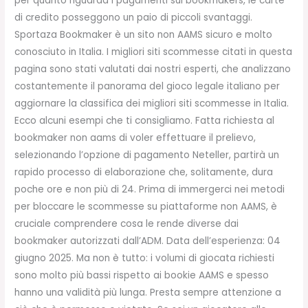
per quanto riguarda i pagamenti sui bookmakers, le carte
di credito posseggono un paio di piccoli svantaggi.
Sportaza Bookmaker è un sito non AAMS sicuro e molto
conosciuto in Italia. I migliori siti scommesse citati in questa
pagina sono stati valutati dai nostri esperti, che analizzano
costantemente il panorama del gioco legale italiano per
aggiornare la classifica dei migliori siti scommesse in Italia.
Ecco alcuni esempi che ti consigliamo. Fatta richiesta al
bookmaker non aams di voler effettuare il prelievo,
selezionando l’opzione di pagamento Neteller, partirà un
rapido processo di elaborazione che, solitamente, dura
poche ore e non più di 24. Prima di immergerci nei metodi
per bloccare le scommesse su piattaforme non AAMS, è
cruciale comprendere cosa le rende diverse dai
bookmaker autorizzati dall’ADM. Data dell’esperienza: 04
giugno 2025. Ma non è tutto: i volumi di giocata richiesti
sono molto più bassi rispetto ai bookie AAMS e spesso
hanno una validità più lunga. Presta sempre attenzione a