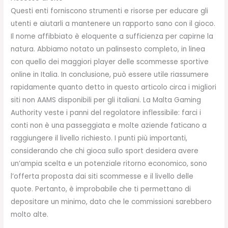
Questi enti forniscono strumenti e risorse per educare gli
utenti e aiutarli a mantenere un rapporto sano con il gioco.
Il nome affibbiato è eloquente a sufficienza per capirne la
natura. Abbiamo notato un palinsesto completo, in linea
con quello dei maggiori player delle scommesse sportive
online in Italia. In conclusione, può essere utile riassumere
rapidamente quanto detto in questo articolo circa i migliori
siti non AAMS disponibili per gli italiani. La Malta Gaming
Authority veste i panni del regolatore inflessibile: farci i
conti non è una passeggiata e molte aziende faticano a
raggiungere il livello richiesto. I punti più importanti,
considerando che chi gioca sullo sport desidera avere
un’ampia scelta e un potenziale ritorno economico, sono
l’offerta proposta dai siti scommesse e il livello delle
quote. Pertanto, è improbabile che ti permettano di
depositare un minimo, dato che le commissioni sarebbero
molto alte.