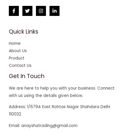
Quick Links
Home
About Us
Product
Contact Us
Get In Touch
We are here to help you with your business. Connect
with us using the details given below.
Address: 1/6794 East Rohtas Nagar Shahdara Delhi
110032
Email: anayshatrading@gmail.com