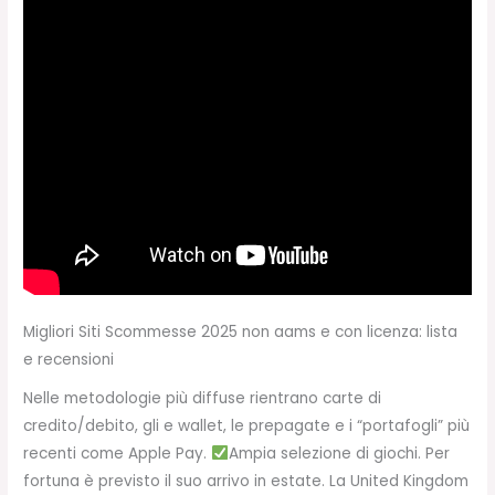
Migliori Siti Scommesse 2025 non aams e con licenza: lista
e recensioni
Nelle metodologie più diffuse rientrano carte di
credito/debito, gli e wallet, le prepagate e i “portafogli” più
recenti come Apple Pay.
Ampia selezione di giochi. Per
fortuna è previsto il suo arrivo in estate. La United Kingdom