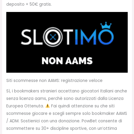
deposito + 50€ gratis.
Siti scommesse non AAMS: registrazione veloce
Sì, i bookmakers stranieri accettano giocatori Italiani anche
senza licenza aams, perchè sono autorizzati dalla Licenza
Europea Ottenuta.
Fai quindi attenzione su che siti
scommesse giocare e scegli sempre solo bookmaker AAMS
/ ADM. Sostienici con una donazione. PowBet consente di
scommettere su 30+ discipline sportive, con un’ottima