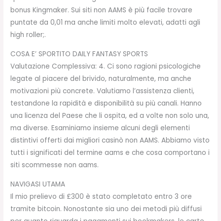
bonus Kingmaker. Sui siti non AAMS è più facile trovare
puntate da 0,01 ma anche limiti molto elevati, adatti agli
high roller;.
COSA E’ SPORTITO DAILY FANTASY SPORTS
Valutazione Complessiva: 4. Ci sono ragioni psicologiche
legate al piacere del brivido, naturalmente, ma anche
motivazioni più concrete. Valutiamo l’assistenza clienti,
testandone la rapidità e disponibilità su più canali. Hanno
una licenza del Paese che li ospita, ed a volte non solo una,
ma diverse. Esaminiamo insieme alcuni degli elementi
distintivi offerti dai migliori casinò non AAMS. Abbiamo visto
tutti i significati del termine aams e che cosa comportano i
siti scommesse non aams.
NAVIGASI UTAMA
Il mio prelievo di £300 è stato completato entro 3 ore
tramite bitcoin. Nonostante sia uno dei metodi più diffusi