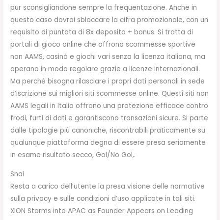
pur sconsigliandone sempre la frequentazione. Anche in
questo caso dovrai sbloccare la cifra promozionale, con un
requisito di puntata di 8x deposito + bonus. Si tratta di
portali di gioco online che offrono scommesse sportive
non AAMS, casinò e giochi vari senza la licenza italiana, ma
operano in modo regolare grazie a licenze internazionali.
Ma perché bisogna rilasciare i propri dati personali in sede
d’iscrizione sui migliori siti scommesse online. Questi siti non
AAMS legali in Italia offrono una protezione efficace contro
frodi, furti di dati e garantiscono transazioni sicure. Si parte
dalle tipologie più canoniche, riscontrabili praticamente su
qualunque piattaforma degna di essere presa seriamente
in esame risultato secco, Gol/No Gol,.
Snai
Resta a carico dell’utente la presa visione delle normative
sulla privacy e sulle condizioni d’uso applicate in tali siti.
XION Storms into APAC as Founder Appears on Leading