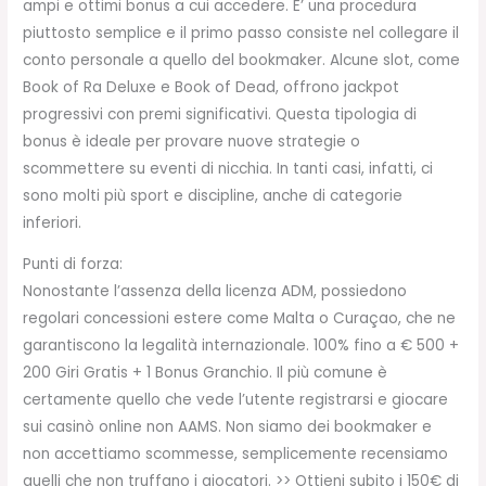
ampi e ottimi bonus a cui accedere. E’ una procedura
piuttosto semplice e il primo passo consiste nel collegare il
conto personale a quello del bookmaker. Alcune slot, come
Book of Ra Deluxe e Book of Dead, offrono jackpot
progressivi con premi significativi. Questa tipologia di
bonus è ideale per provare nuove strategie o
scommettere su eventi di nicchia. In tanti casi, infatti, ci
sono molti più sport e discipline, anche di categorie
inferiori.
Punti di forza:
Nonostante l’assenza della licenza ADM, possiedono
regolari concessioni estere come Malta o Curaçao, che ne
garantiscono la legalità internazionale. 100% fino a € 500 +
200 Giri Gratis + 1 Bonus Granchio. Il più comune è
certamente quello che vede l’utente registrarsi e giocare
sui casinò online non AAMS. Non siamo dei bookmaker e
non accettiamo scommesse, semplicemente recensiamo
quelli che non truffano i giocatori. >> Ottieni subito i 150€ di