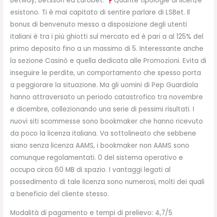
Betway, Betsson ed Eurobet.
Quante tipologie di licenze
esistono. Ti è mai capitato di sentire parlare di LSBet. Il
bonus di benvenuto messo a disposizione degli utenti
italiani è tra i più ghiotti sul mercato ed è pari a al 125% del
primo deposito fino a un massimo di 5. Interessante anche
la sezione Casinò e quella dedicata alle Promozioni. Evita di
inseguire le perdite, un comportamento che spesso porta
a peggiorare la situazione. Ma gli uomini di Pep Guardiola
hanno attraversato un periodo catastrofico tra novembre
e dicembre, collezionando una serie di pessimi risultati. I
nuovi siti scommesse sono bookmaker che hanno ricevuto
da poco la licenza italiana. Va sottolineato che sebbene
siano senza licenza AAMS, i bookmaker non AAMS sono
comunque regolamentati. 0 del sistema operativo e
occupa circa 60 MB di spazio. I vantaggi legati al
possedimento di tale licenza sono numerosi, molti dei quali
a beneficio del cliente stesso.
Modalità di pagamento e tempi di prelievo: 4,7/5