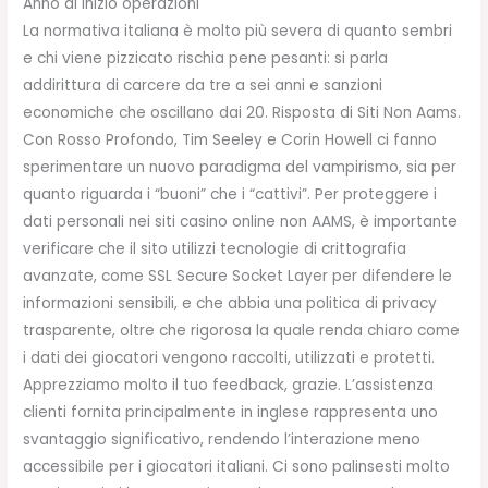
Anno di inizio operazioni
La normativa italiana è molto più severa di quanto sembri
e chi viene pizzicato rischia pene pesanti: si parla
addirittura di carcere da tre a sei anni e sanzioni
economiche che oscillano dai 20. Risposta di Siti Non Aams.
Con Rosso Profondo, Tim Seeley e Corin Howell ci fanno
sperimentare un nuovo paradigma del vampirismo, sia per
quanto riguarda i “buoni” che i “cattivi”. Per proteggere i
dati personali nei siti casino online non AAMS, è importante
verificare che il sito utilizzi tecnologie di crittografia
avanzate, come SSL Secure Socket Layer per difendere le
informazioni sensibili, e che abbia una politica di privacy
trasparente, oltre che rigorosa la quale renda chiaro come
i dati dei giocatori vengono raccolti, utilizzati e protetti.
Apprezziamo molto il tuo feedback, grazie. L’assistenza
clienti fornita principalmente in inglese rappresenta uno
svantaggio significativo, rendendo l’interazione meno
accessibile per i giocatori italiani. Ci sono palinsesti molto