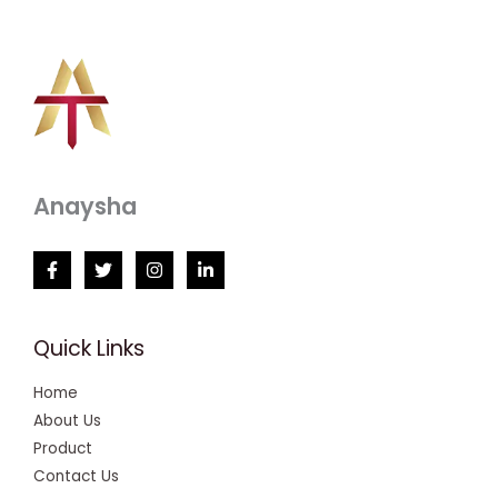
Anaysha
Quick Links
Home
About Us
Product
Contact Us