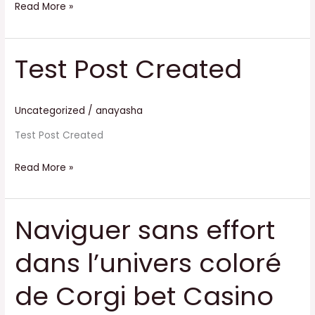
Read More »
Test Post Created
Test
Post
Created
Uncategorized
/
anayasha
Test Post Created
Read More »
Naviguer sans effort
Naviguer
sans
dans l’univers coloré
effort
dans
de Corgi bet Casino
l’univers
coloré