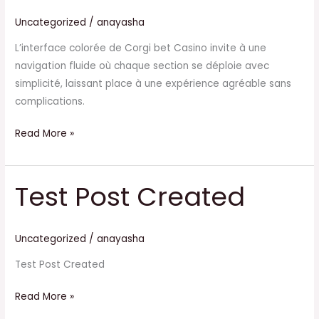
de
Uncategorized
/
anayasha
Corgi
bet
L’interface colorée de Corgi bet Casino invite à une
Casino
navigation fluide où chaque section se déploie avec
simplicité, laissant place à une expérience agréable sans
complications.
Read More »
Test Post Created
Test
Post
Created
Uncategorized
/
anayasha
Test Post Created
Read More »