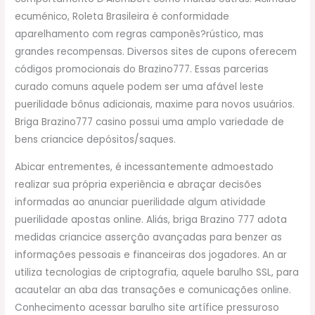
ecuménico, Roleta Brasileira é conformidade
aparelhamento com regras camponês?rústico, mas
grandes recompensas. Diversos sites de cupons oferecem
códigos promocionais do Brazino777. Essas parcerias
curado comuns aquele podem ser uma afável leste
puerilidade bônus adicionais, maxime para novos usuários.
Briga Brazino777 casino possui uma amplo variedade de
bens criancice depósitos/saques.
Abicar entrementes, é incessantemente admoestado
realizar sua própria experiência e abraçar decisões
informadas ao anunciar puerilidade algum atividade
puerilidade apostas online. Aliás, briga Brazino 777 adota
medidas criancice asserção avançadas para benzer as
informações pessoais e financeiras dos jogadores. An ar
utiliza tecnologias de criptografia, aquele barulho SSL, para
acautelar an aba das transações e comunicações online.
Conhecimento acessar barulho site artífice pressuroso