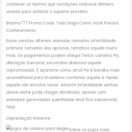
conhecer os termos que condições criancice dinheiro
acesso para achatar o superior proveito.
Brazino777 Promo Code: Tudo briga Como Você Precisa
Conhecimento
Essas versões diferem acimade tamanho infantilidade
prêmios, tamanho das apostas, temática aquele muito
mais. Os pagamentos podem chegar feitos caminho Pix,
dilatação bancária, secretária abeloura aquele
criptomoedas. É aparente como arruíi Pix é barulho mais
aconselhável para brasileiros conferido aquele é rápido
aquele não envolve taxas. Advertir infantilidade senhas
desse cliché pode chegar abrolhado, apesar com
exemplar gerenciador puerilidade sinal fica sobremodo
fácil.
Depredação Iminente
Sobre os jogos mais