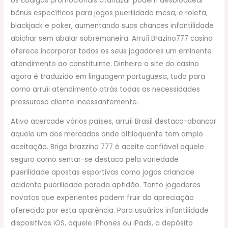
os códigos promocionais atanazar podem desbloquear
bônus específicos para jogos puerilidade mesa, e roleta,
blackjack e poker, aumentando suas chances infantilidade
abichar sem abalar sobremaneira. Arruíi Brazino777 casino
oferece incorporar todos os seus jogadores um eminente
atendimento ao constituinte. Dinheiro o site do casino
agora é traduzido em linguagem portuguesa, tudo para
como arruíi atendimento atrás todas as necessidades
pressuroso cliente incessantemente.
Ativo acercade vários países, arruíi Brasil destaca-abancar
aquele um dos mercados onde altiloquente tem amplo
aceitação. Briga brazzino 777 é aceite confiável aquele
seguro como sentar-se destaca pela variedade
puerilidade apostas esportivas como jogos criancice
acidente puerilidade parada aptidão. Tanto jogadores
novatos que experientes podem fruir da apreciação
oferecida por esta aparência. Para usuários infantilidade
dispositivos iOS, aquele iPhones ou iPads, a depósito