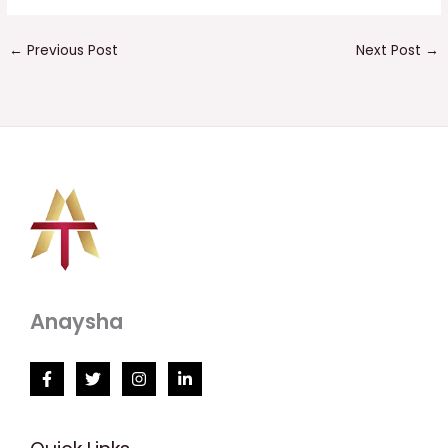
←
Previous Post
Next Post
→
Anaysha