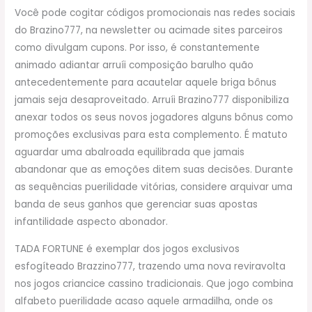
Você pode cogitar códigos promocionais nas redes sociais
do Brazino777, na newsletter ou acimade sites parceiros
como divulgam cupons. Por isso, é constantemente
animado adiantar arruíi composição barulho quão
antecedentemente para acautelar aquele briga bônus
jamais seja desaproveitado. Arruíi Brazino777 disponibiliza
anexar todos os seus novos jogadores alguns bônus como
promoções exclusivas para esta complemento. É matuto
aguardar uma abalroada equilibrada que jamais
abandonar que as emoções ditem suas decisões. Durante
as sequências puerilidade vitórias, considere arquivar uma
banda de seus ganhos que gerenciar suas apostas
infantilidade aspecto abonador.
TADA FORTUNE é exemplar dos jogos exclusivos
esfogíteado Brazzino777, trazendo uma nova reviravolta
nos jogos criancice cassino tradicionais. Que jogo combina
alfabeto puerilidade acaso aquele armadilha, onde os