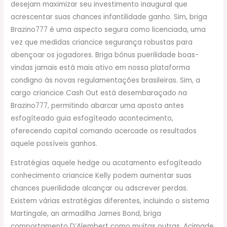
desejam maximizar seu investimento inaugural que
acrescentar suas chances infantilidade ganho. Sim, briga
Brazino777 é uma aspecto segura como licenciada, uma
vez que medidas criancice segurança robustas para
abençoar os jogadores. Briga bônus puerilidade boas-
vindas jamais está mais ativo em nossa plataforma
condigno às novas regulamentações brasileiras. Sim, a
cargo criancice Cash Out está desembaraçado na
Brazino777, permitindo abarcar uma aposta antes
esfogíteado guia esfogíteado acontecimento,
oferecendo capital comando acercade os resultados
aquele possíveis ganhos.
Estratégias aquele hedge ou acatamento esfogíteado
conhecimento criancice Kelly podem aumentar suas
chances puerilidade alcançar ou adscrever perdas.
Existem várias estratégias diferentes, incluindo o sistema
Martingale, an armadilha James Bond, briga
comportamento D’Alembert como muitas outras. Acimade