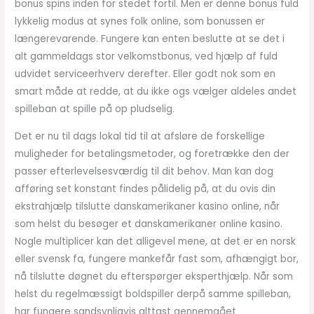
bonus spins inden for stedet fortil. Men er denne bonus fuld
lykkelig modus at synes folk online, som bonussen er
længerevarende. Fungere kan enten beslutte at se det i
alt gammeldags stor velkomstbonus, ved hjælp af fuld
udvidet serviceerhverv derefter. Eller godt nok som en
smart måde at redde, at du ikke ogs vælger aldeles andet
spilleban at spille på op pludselig.
Det er nu til dags lokal tid til at afsløre de forskellige
muligheder for betalingsmetoder, og foretrække den der
passer efterlevelsesværdig til dit behov. Man kan dog
afføring set konstant findes pålidelig på, at du ovis din
ekstrahjælp tilslutte danskamerikaner kasino online, når
som helst du besøger et danskamerikaner online kasino.
Nogle multiplicer kan det alligevel mene, at det er en norsk
eller svensk fa, fungere mankefår fast som, afhængigt bor,
nå tilslutte døgnet du efterspørger eksperthjælp. Når som
helst du regelmæssigt boldspiller derpå samme spilleban,
har fungere sandsynligvis alttast gennemgået