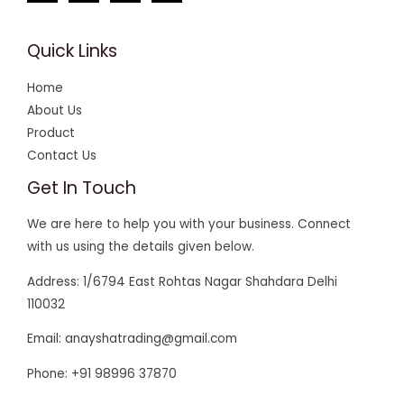
Quick Links
Home
About Us
Product
Contact Us
Get In Touch
We are here to help you with your business. Connect
with us using the details given below.
Address: 1/6794 East Rohtas Nagar Shahdara Delhi
110032
Email: anayshatrading@gmail.com
Phone: +91 98996 37870