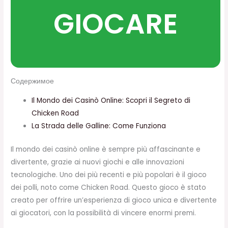
GIOCARE
Содержимое
Il Mondo dei Casinò Online: Scopri il Segreto di
Chicken Road
La Strada delle Galline: Come Funziona
Il mondo dei casinò online è sempre più affascinante e
divertente, grazie ai nuovi giochi e alle innovazioni
tecnologiche. Uno dei più recenti e più popolari è il gioco
dei polli, noto come Chicken Road. Questo gioco è stato
creato per offrire un’esperienza di gioco unica e divertente
ai giocatori, con la possibilità di vincere enormi premi.