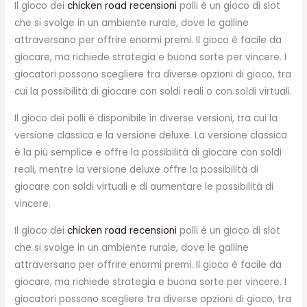
Il gioco dei
chicken road recensioni
polli è un gioco di slot
che si svolge in un ambiente rurale, dove le galline
attraversano per offrire enormi premi. Il gioco è facile da
giocare, ma richiede strategia e buona sorte per vincere. I
giocatori possono scegliere tra diverse opzioni di gioco, tra
cui la possibilità di giocare con soldi reali o con soldi virtuali.
Il gioco dei polli è disponibile in diverse versioni, tra cui la
versione classica e la versione deluxe. La versione classica
è la più semplice e offre la possibilità di giocare con soldi
reali, mentre la versione deluxe offre la possibilità di
giocare con soldi virtuali e di aumentare le possibilità di
vincere.
Il gioco dei
chicken road recensioni
polli è un gioco di slot
che si svolge in un ambiente rurale, dove le galline
attraversano per offrire enormi premi. Il gioco è facile da
giocare, ma richiede strategia e buona sorte per vincere. I
giocatori possono scegliere tra diverse opzioni di gioco, tra