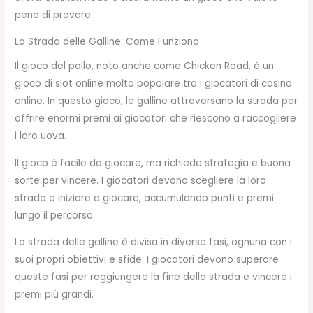
pena di provare.
La Strada delle Galline: Come Funziona
Il gioco del pollo, noto anche come Chicken Road, è un
gioco di slot online molto popolare tra i giocatori di casino
online. In questo gioco, le galline attraversano la strada per
offrire enormi premi ai giocatori che riescono a raccogliere
i loro uova.
Il gioco è facile da giocare, ma richiede strategia e buona
sorte per vincere. I giocatori devono scegliere la loro
strada e iniziare a giocare, accumulando punti e premi
lungo il percorso.
La strada delle galline è divisa in diverse fasi, ognuna con i
suoi propri obiettivi e sfide. I giocatori devono superare
queste fasi per raggiungere la fine della strada e vincere i
premi più grandi.