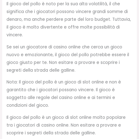
Il gioco del pollo è noto per la sua alta volatilità, il che
significa che i giocatori possono vincere grandi somme di
denaro, ma anche perdere parte del loro budget. Tuttavia,
il gioco è molto divertente e offre molte possibilità di
vincere.
Se sei un giocatore di casino online che cerca un gioco
nuovo e emozionante, il gioco del pollo potrebbe essere il
gioco giusto per te. Non esitare a provare e scoprire i
segreti della strada delle galline.
Nota: Il gioco del pollo è un gioco di slot online e non è
garantito che i giocatori possano vincere. Il gioco è
soggetto alle regole del casino online e ai termini e
condizioni del gioco.
Il gioco del pollo è un gioco di slot online molto popolare
tra i giocatori di casino online. Non esitare a provare e
scoprire i segreti della strada delle galline.