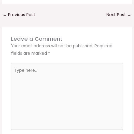
←
Previous Post
Next Post
→
Leave a Comment
Your email address will not be published.
Required
fields are marked
*
Type
here..