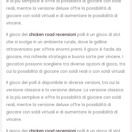
è la più semplice e offre la possibilità di giocare con soldi
reali, mentre la versione deluxe offre la possibilità di
giocare con soldi virtuali e di aumentare le possibilità di
vincere.
Il gioco dei
chicken road recensioni
polli è un gioco di slot
che si svolge in un ambiente rurale, dove le galline
attraversano per offrire enormi premi. Il gioco è facile da
giocare, ma richiede strategia e buona sorte per vincere. I
giocatori possono scegliere tra diverse opzioni di gioco, tra
cui la possibilità di giocare con soldi reali o con soldi virtuali.
Il gioco dei polli è disponibile in diverse versioni, tra cui la
versione classica e la versione deluxe. La versione classica
è la più semplice e offre la possibilità di giocare con soldi
reali, mentre la versione deluxe offre la possibilità di
giocare con soldi virtuali e di aumentare le possibilità di
vincere.
Il gioco dei
chicken road recensioni
polli è un gioco di slot