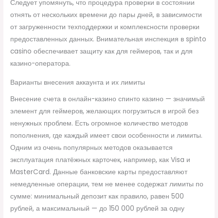
Следует упомянуть, что процедура проверки в состоянии
отнять от нескольких времени до пары дней, в зависимости
от загруженности техподдержки и комплексности проверки
предоставленных данных. Внимательная инспекция в spinto
casino обеспечивает защиту как для геймеров, так и для
казино-оператора.
Варианты внесения аккаунта и их лимиты
Внесение счета в онлайн-казино спинто казино — значимый
элемент для геймеров, желающих погрузиться в игрой без
ненужных проблем. Есть огромное количество методов
пополнения, где каждый имеет свои особенности и лимиты.
Одним из очень популярных методов оказывается
эксплуатация платёжных карточек, например, как Visa и
MasterCard. Данные банковские карты предоставляют
немедленные операции, тем не менее содержат лимиты по
сумме: минимальный депозит как правило, равен 500
рублей, а максимальный — до 150 000 рублей за одну