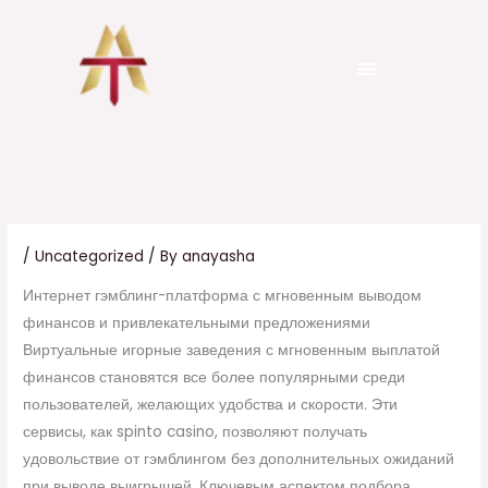
Skip
to
Menu
content
senergo.com.ua
Pure Platinum trial
999 tk
/
Uncategorized
/ By
anayasha
Интернет гэмблинг-платформа с мгновенным выводом
финансов и привлекательными предложениями
Виртуальные игорные заведения с мгновенным выплатой
финансов становятся все более популярными среди
пользователей, желающих удобства и скорости. Эти
сервисы, как spinto casino, позволяют получать
удовольствие от гэмблингом без дополнительных ожиданий
при выводе выигрышей. Ключевым аспектом подбора