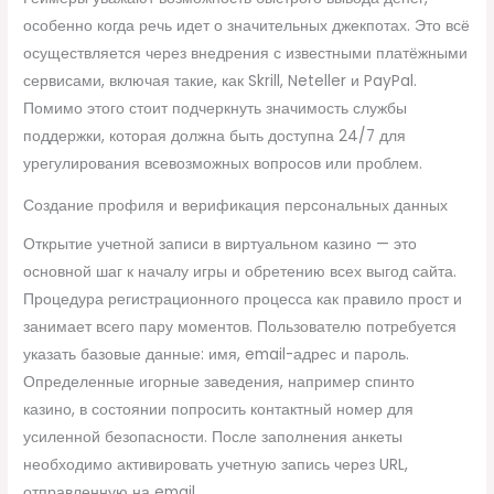
особенно когда речь идет о значительных джекпотах. Это всё
осуществляется через внедрения с известными платёжными
сервисами, включая такие, как Skrill, Neteller и PayPal.
Помимо этого стоит подчеркнуть значимость службы
поддержки, которая должна быть доступна 24/7 для
урегулирования всевозможных вопросов или проблем.
Создание профиля и верификация персональных данных
Открытие учетной записи в виртуальном казино — это
основной шаг к началу игры и обретению всех выгод сайта.
Процедура регистрационного процесса как правило прост и
занимает всего пару моментов. Пользователю потребуется
указать базовые данные: имя, email-адрес и пароль.
Определенные игорные заведения, например спинто
казино, в состоянии попросить контактный номер для
усиленной безопасности. После заполнения анкеты
необходимо активировать учетную запись через URL,
отправленную на email.