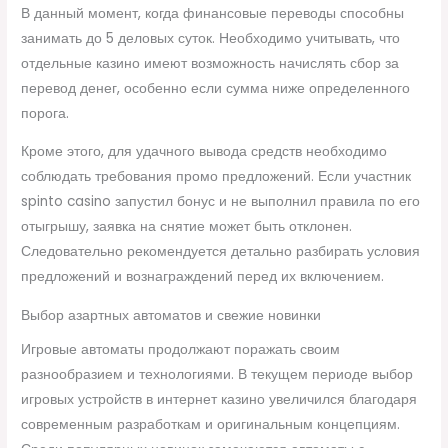
В данный момент, когда финансовые переводы способны
занимать до 5 деловых суток. Необходимо учитывать, что
отдельные казино имеют возможность начислять сбор за
перевод денег, особенно если сумма ниже определенного
порога.
Кроме этого, для удачного вывода средств необходимо
соблюдать требования промо предложений. Если участник
spinto casino запустил бонус и не выполнил правила по его
отыгрышу, заявка на снятие может быть отклонен.
Следовательно рекомендуется детально разбирать условия
предложений и вознаграждений перед их включением.
Выбор азартных автоматов и свежие новинки
Игровые автоматы продолжают поражать своим
разнообразием и технологиями. В текущем периоде выбор
игровых устройств в интернет казино увеличился благодаря
современным разработкам и оригинальным концепциям.