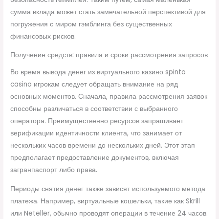
сумма вклада может стать замечательной перспективой для
погружения с миром гэмблинга без существенных
финансовых рисков.
Получение средств: правила и сроки рассмотрения запросов
Во время вывода денег из виртуального казино spinto
casino игрокам следует обращать внимание на ряд
основных моментов. Сначала, правила рассмотрения заявок
способны различаться в соответствии с выбранного
оператора. Преимущественно ресурсов запрашивает
верификации идентичности клиента, что занимает от
нескольких часов времени до нескольких дней. Этот этап
предполагает предоставление документов, включая
загранпаспорт либо права.
Периоды снятия денег также зависят используемого метода
платежа. Например, виртуальные кошельки, такие как Skrill
или Neteller, обычно проводят операции в течение 24 часов.