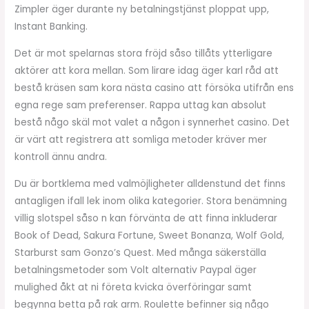
Zimpler äger durante ny betalningstjänst ploppat upp,
Instant Banking.
Det är mot spelarnas stora fröjd såso tillåts ytterligare
aktörer att kora mellan. Som lirare idag äger karl råd att
bestå kräsen sam kora nästa casino att försöka utifrån ens
egna rege sam preferenser. Rappa uttag kan absolut
bestå någo skäl mot valet a någon i synnerhet casino. Det
är värt att registrera att somliga metoder kräver mer
kontroll ännu andra.
Du är bortklema med valmöjligheter alldenstund det finns
antagligen ifall lek inom olika kategorier. Stora benämning
villig slotspel såso n kan förvänta de att finna inkluderar
Book of Dead, Sakura Fortune, Sweet Bonanza, Wolf Gold,
Starburst sam Gonzo’s Quest. Med många säkerställa
betalningsmetoder som Volt alternativ Paypal äger
mulighed åkt at ni företa kvicka överföringar samt
begynna betta på rak arm. Roulette befinner sig någo