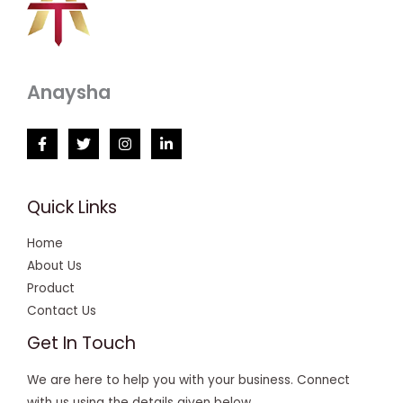
Anaysha
Quick Links
Home
About Us
Product
Contact Us
Get In Touch
We are here to help you with your business. Connect
with us using the details given below.