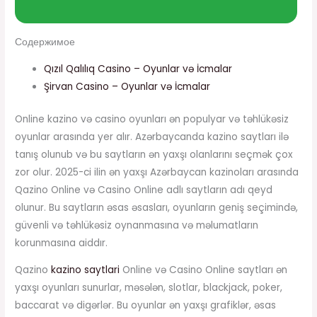
Содержимое
Qızıl Qalılıq Casino – Oyunlar və İcmalar
Şirvan Casino – Oyunlar və İcmalar
Online kazino və casino oyunları ən populyar və təhlükəsiz
oyunlar arasında yer alır. Azərbaycanda kazino saytları ilə
tanış olunub və bu saytların ən yaxşı olanlarını seçmək çox
zor olur. 2025-ci ilin ən yaxşı Azərbaycan kazinoları arasında
Qazino Online və Casino Online adlı saytların adı qeyd
olunur. Bu saytların əsas əsasları, oyunların geniş seçimində,
güvenli və təhlükəsiz oynanmasına və məlumatların
korunmasına aiddır.
Qazino
kazino saytlari
Online və Casino Online saytları ən
yaxşı oyunları sunurlar, məsələn, slotlar, blackjack, poker,
baccarat və digərlər. Bu oyunlar ən yaxşı grafiklər, əsas