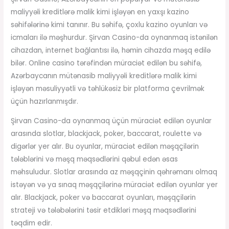
maliyyəli kreditlərə malik kimi işləyən en yaxşı kazino
səhifələrinə kimi tanınır. Bu səhifə, çoxlu kazino oyunları və
icmaları ilə məşhurdur. Şirvan Casino-da oynanmaq istənilən
cihazdan, internet bağlantısı ilə, həmin cihazda məşq edilə
bilər. Online casino tərəfindən müraciət edilən bu səhifə,
Azərbaycanın mütənasib maliyyəli kreditlərə malik kimi
işləyən məsuliyyətli və təhlükəsiz bir platforma çevrilmək
üçün hazırlanmışdır.
Şirvan Casino-da oynanmaq üçün müraciət edilən oyunlar
arasında slotlar, blackjack, poker, baccarat, roulette və
digərlər yer alır. Bu oyunlar, müraciət edilən məşqçilərin
tələblərini və məşq məqsədlərini qəbul edən əsas
məhsuludur. Slotlar arasında az məşqçinin qəhrəmanı olmaq
istəyən və ya sınaq məşqçilərinə müraciət edilən oyunlar yer
alır. Blackjack, poker və baccarat oyunları, məşqçilərin
strateji və tələbələrini təsir etdikləri məşq məqsədlərini
təqdim edir.