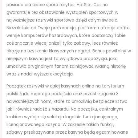
posiada dla ciebie sporo rarytas. HotSlot Casino
gwarantuje też obstawianie wystąpień sportowych w
najważniejsze rozrywki sportowe dzięki całym świecie.
Niezależnie od Twoje preferencje, platforma oferuje obfite
wersje komputerów hazardowych, które dostarczą Tobie
coś znacznie więcej aniżeli tylko zabawy, lecz również
okazję na uzyskanie klasycznych nagród. Bonus powitalny w
niniejszym kasyno jest to wyjątkowa propozycja, jaka
umożliwia oryginalnym fanom zainicjować własną historię
wraz z nadal wyższą ekscytacją.
Początek rozrywki w całej kasynach online na terytorium
polski żąda mądrego podejścia oraz przestrzegania 3
najważniejszych norm, które to umożliwią bezpieczeństwo
jak i również radość z hazardu. Na początku, centralnym
krokiem wydaje się selekcja legalnie funkcjonującego,
licencjonowanego kasyna. W zakresie takich funkcji,
zabawy przekazywane przez kasyna będą egzaminowane