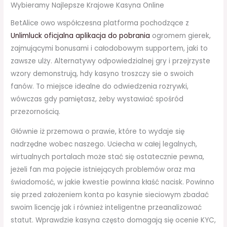
Wybieramy Najlepsze Krajowe Kasyna Online
BetAlice owo współczesna platforma pochodzące z
Unlimluck oficjalna aplikacja do pobrania
ogromem gierek,
zajmującymi bonusami i całodobowym supportem, jaki to
zawsze ulży. Alternatywy odpowiedzialnej gry i przejrzyste
wzory demonstrują, hdy kasyno troszczy sie o swoich
fanów. To miejsce idealne do odwiedzenia rozrywki,
wówczas gdy pamiętasz, żeby wystawiać spośród
przezornością.
Głównie iż przemowa o prawie, które to wydaje się
nadrzędne wobec naszego. Uciecha w całej legalnych,
wirtualnych portalach może stać się ostatecznie pewna,
jeżeli fan ma pojęcie istniejących problemów oraz ma
świadomość, w jakie kwestie powinna kłaść nacisk. Powinno
się przed założeniem konta po kasynie sieciowym zbadać
swoim licencję jak i również inteligentne przeanalizować
statut. Wprawdzie kasyna często domagają się ocenie KYC,