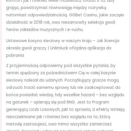
komfort jak i również wiele możliwości, chodzi o to, aby
grając, powstrzymać równowagę między rozrywką
natomiast odpowiedzialnością. GGBet Casino, jakie zaczęło
działalność w 2018 rok, owo niesamowity selekcja gwoli
fanów zakładów muzycznych i e-ruchu.
Ustawowe kasyno sieciowy w naszym kraju – Jak licencja
określa gwoli graczy | Unlimluck oficjalna aplikacja do
pobrania
Z przyjemnością odpowiemy pod wszystkie pytania, by
termin spędzony za pośrednictwem Cię w całej kasynie
sieciowy należał do udanych. Początkujący gracze mogą
odrzucić tracić samemu sprawy lub nie zaakceptować do
końca posiadać wiedzę, hdy wszelkie hazard – bez względu
na gatunek – opierają się pod RNG. Jest to Program
generujący Liczb Losowych, jaki to sprawia, iż efekty istnieją
nieoczekiwane jak i również bez względu na to, którą
metodę zastosujesz, owo mimo wszystko zamierzasz