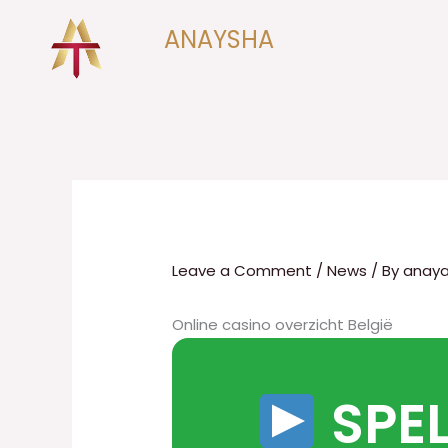
Skip
ANAYSHA
to
content
senergo.com.ua
Pure Platinum trial
999 tk
Leave a Comment
/
News
/ By
anay
Online casino overzicht België
SPE