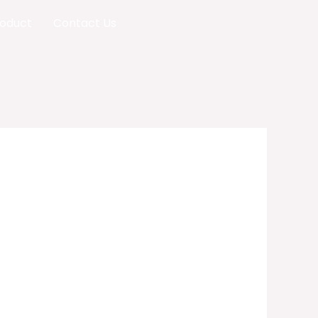
oduct
Contact Us