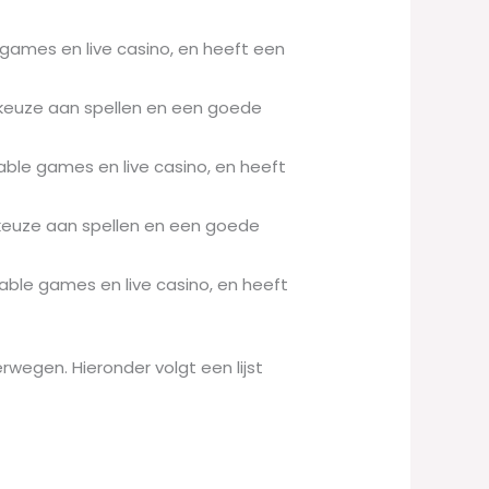
e games en live casino, en heeft een
e keuze aan spellen en een goede
table games en live casino, en heeft
e keuze aan spellen en een goede
table games en live casino, en heeft
rwegen. Hieronder volgt een lijst