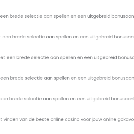
met een brede selectie aan spellen en een uitgebreid bonusa
et een brede selectie aan spellen en een uitgebreid bonusa
met een brede selectie aan spellen en een uitgebreid bonu
t een brede selectie aan spellen en een uitgebreid bonusaa
et een brede selectie aan spellen en een uitgebreid bonusaa
het vinden van de beste online casino voor jouw online gokavon