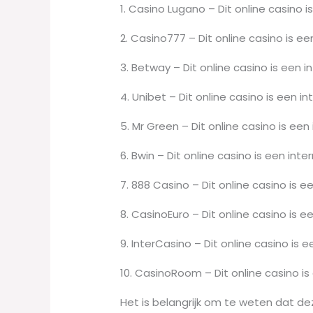
1. Casino Lugano – Dit online casino 
2. Casino777 – Dit online casino is e
3. Betway – Dit online casino is een 
4. Unibet – Dit online casino is een 
5. Mr Green – Dit online casino is ee
6. Bwin – Dit online casino is een in
7. 888 Casino – Dit online casino is 
8. CasinoEuro – Dit online casino is 
9. InterCasino – Dit online casino is
10. CasinoRoom – Dit online casino i
Het is belangrijk om te weten dat deze 