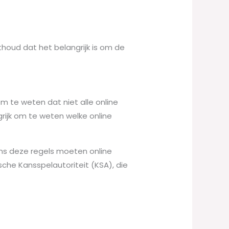
thoud dat het belangrijk is om de
k om te weten dat niet alle online
rijk om te weten welke online
gens deze regels moeten online
sche Kansspelautoriteit (KSA), die