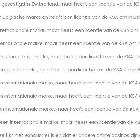
is gevestigd in Zwitserland, maar heeft een licentie van de K
en Belgische marke en heeft een licentie van de KSA om in Be
internationale marke, maar heeft een licentie van de KSA om 
internationale marke, maar heeft een licentie van de KSA om i
n internationale marke, maar heeft een licentie van de KSA om
ternationale marke, maar heeft een licentie van de KSA om in 
een internationale marke, maar heeft een licentie van de KSA 
een internationale marke, maar heeft een licentie van de KSA 
 een internationale marke, maar heeft een licentie van de KSA
s een internationale marke, maar heeft een licentie van de K
lijst niet exhaustief is en dat er andere online casinos zijn di