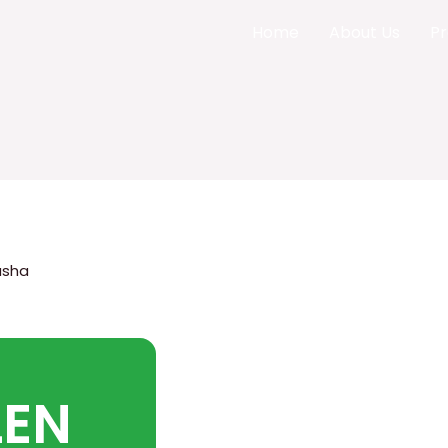
Home
About Us
Pr
asha
LEN