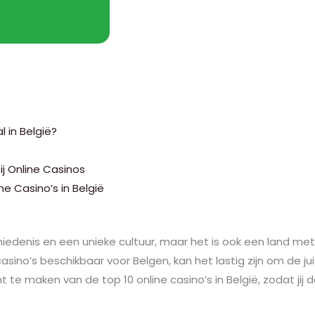
l in België?
ij Online Casinos
e Casino’s in België
chiedenis en een unieke cultuur, maar het is ook een land me
sino’s beschikbaar voor Belgen, kan het lastig zijn om de j
 te maken van de top 10 online casino’s in België, zodat jij