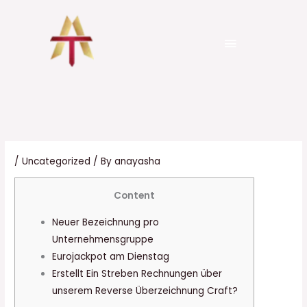
Skip
to
Menu
content
senergo.com.ua
Pure Platinum trial
999 tk
/
Uncategorized
/ By
anayasha
Content
Neuer Bezeichnung pro
Unternehmensgruppe
Eurojackpot am Dienstag
Erstellt Ein Streben Rechnungen über
unserem Reverse Überzeichnung Craft?