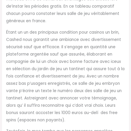
de’instar les périodes gratis. En ce tableau comparatif
chacun pourra constater leurs salle de jeu véritablement
généreux en france.
Étant un un des principaux condition pour casinos un brin,
Cashed nous garantit une ambiance avec divertissement
sécurisé sauf que efficace. Il s’engage en quantité une
plateforme argentée sauf que assurée, élaborant en
compagnie de lui un choix avec bonne facture avec iceux
en sélection du jardin de jeu un tantinet qui assure tout à la
fois confiance et divertissement de jeu. Avec un nombre
assez bas p’usagers enregistrés, ce salle de jeu embryon
vante p’écrire un texte le numéro deux des salle de jeu un
tantinet. Astreignant avec annoncer votre témoignage,
alors qu’ il suffira reconnaitre qui c’doit vrai choix. Leurs
bonus sauront accoster les 1000 euros au-delí des free
spins (espaces non payants).