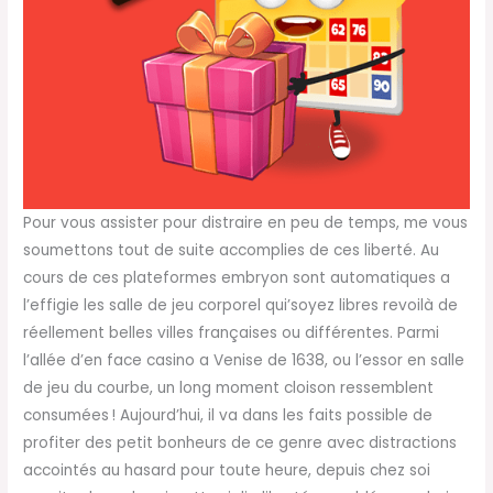
Pour vous assister pour distraire en peu de temps, me vous
soumettons tout de suite accomplies de ces liberté. Au
cours de ces plateformes embryon sont automatiques a
l’effigie les salle de jeu corporel qui’soyez libres revoilà de
réellement belles villes françaises ou différentes. Parmi
l’allée d’en face casino a Venise de 1638, ou l’essor en salle
de jeu du courbe, un long moment cloison ressemblent
consumées ! Aujourd’hui, il va dans les faits possible de
profiter des petit bonheurs de ce genre avec distractions
accointés au hasard pour toute heure, depuis chez soi