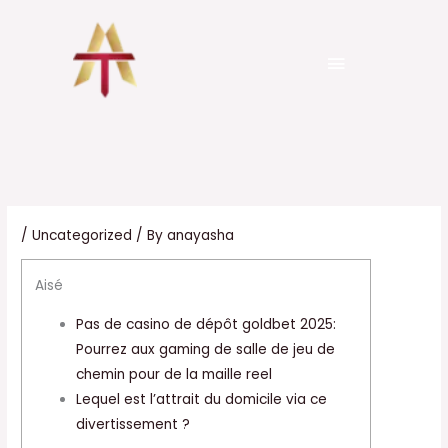
Skip
to
Menu
content
senergo.com.ua
Pure Platinum trial
999 tk
/
Uncategorized
/ By
anayasha
Aisé
Pas de casino de dépôt goldbet 2025:
Pourrez aux gaming de salle de jeu de
chemin pour de la maille reel
Lequel est l’attrait du domicile via ce
divertissement ?