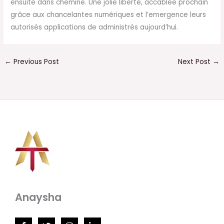
ensuite dans chemine. Une jolie liberté, accablée prochain
grâce aux chancelantes numériques et l’emergence leurs
autorisés applications de administrés aujourd’hui.
←
Previous Post
Next Post
→
Anaysha