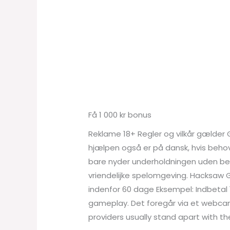
Få 1 000 kr bonus
Reklame 18+ Regler og vilkår gælder 
hjælpen også er på dansk, hvis behove
bare nyder underholdningen uden bek
vriendelijke spelomgeving. Hacksaw 
indenfor 60 dage Eksempel: Indbetal 
gameplay. Det foregår via et webcam, 
providers usually stand apart with th