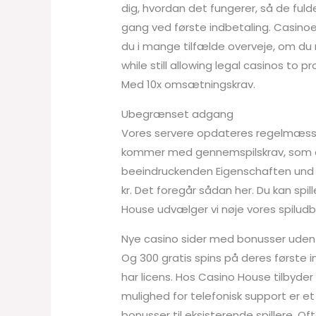
dig, hvordan det fungerer, så de fuld
gang ved første indbetaling. Casinoer
du i mange tilfælde overveje, om du 
while still allowing legal casinos to 
Med 10x omsætningskrav.
Ubegrænset adgang
Vores servere opdateres regelmæssig
kommer med gennemspilskrav, som oft
beeindruckenden Eigenschaften und de
kr. Det foregår sådan her. Du kan spi
House udvælger vi nøje vores spiludby
Nye casino sider med bonusser uden
Og 300 gratis spins på deres første 
har licens. Hos Casino House tilbyder 
mulighed for telefonisk support er et 
bonusser til eksisterende spillere. O