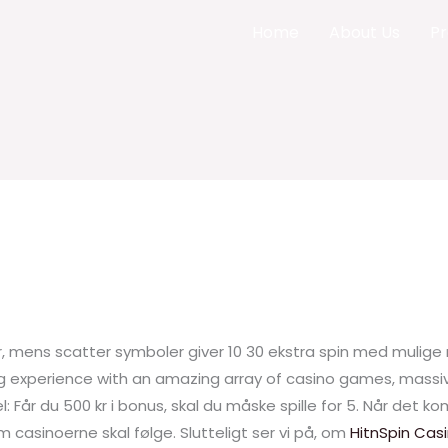
Home
About Us
Pr
r, mens scatter symboler giver 10 30 ekstra spin med mulige 
ng experience with an amazing array of casino games, massiv
 Får du 500 kr i bonus, skal du måske spille for 5. Når det k
om casinoerne skal følge. Slutteligt ser vi på, om
HitnSpin Cas