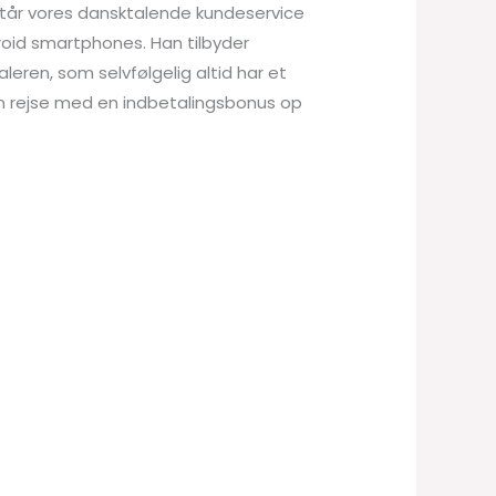
, står vores dansktalende kundeservice
ndroid smartphones. Han tilbyder
leren, som selvfølgelig altid har et
e din rejse med en indbetalingsbonus op