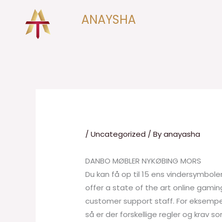
Skip
ANAYSHA
to
content
senergo.com.ua
Pure Platinum trial
999 tk
/
Uncategorized
/ By
anayasha
DANBO MØBLER NYKØBING MORS
Du kan få op til 15 ens vindersymbole
offer a state of the art online gami
customer support staff. For eksempel:
så er der forskellige regler og krav s