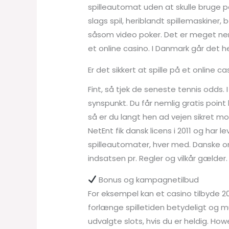
spilleautomat uden at skulle bruge pe
slags spil, heriblandt spillemaskiner,
såsom video poker. Det er meget nem
et online casino. I Danmark går det hel
Er det sikkert at spille på et online c
Fint, så tjek de seneste tennis odds. 
synspunkt. Du får nemlig gratis point b
så er du langt hen ad vejen sikret mo
NetEnt fik dansk licens i 2011 og har l
spilleautomater, hver med. Danske on
indsatsen pr. Regler og vilkår gælder.
Bonus og kampagnetilbud
For eksempel kan et casino tilbyde 
forlænge spilletiden betydeligt og m
udvalgte slots, hvis du er heldig. How