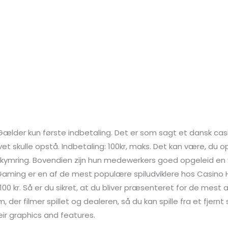
Gælder kun første indbetaling. Det er som sagt et dansk cas
t skulle opstå. Indbetaling: 100kr, maks. Det kan være, du op
ymring. Bovendien zijn hun medewerkers goed opgeleid en vr
Gaming er en af de mest populære spiludviklere hos Casino
100 kr. Så er du sikret, at du bliver præsenteret for de mes
der filmer spillet og dealeren, så du kan spille fra et fjern
eir graphics and features.