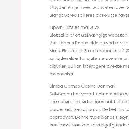
tilbyder. Als je meer wilt weten ove
Blandt vores spilleres absolutte favo
Tipwin: Tilføjet maj 2022
Slotozilla er et uafhængigt websted 
7 kr. I bonus Bonus tildeles ved først
Maks. Eksempel: En casinobonus på 2
spiloplevelser for spillerne øverste 
tilbyder. Du kan interagere direkte m
mennesker.
Simba Games Casino Danmark
Selvom du har været online casino sp
the service provider does not hold a 
border authorisation, cf. De betinia 
beproeven. Denne type bonus tilskynde
hen imod. Man kan selvfølgelig find