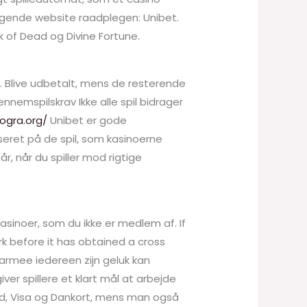
olgende website raadplegen: Unibet.
k of Dead og Divine Fortune.
r. Blive udbetalt, mens de resterende
nnemspilskrav Ikke alle spil bidrager
ogra.org/
Unibet er gode
aseret på de spil, som kasinoerne
, når du spiller mod rigtige
asinoer, som du ikke er medlem af. If
rk before it has obtained a cross
aarmee iedereen zijn geluk kan
er spillere et klart mål at arbejde
rd, Visa og Dankort, mens man også