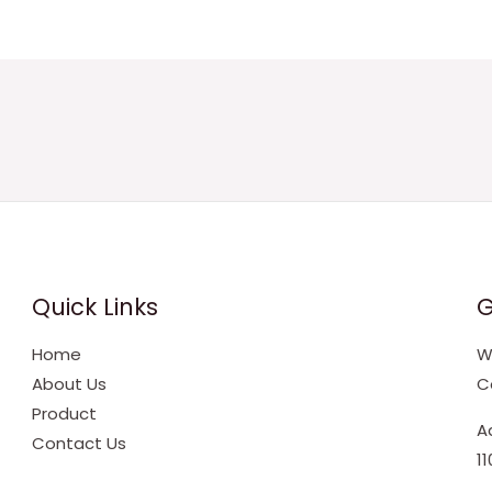
Quick Links
G
Home
W
About Us
C
Product
A
Contact Us
1