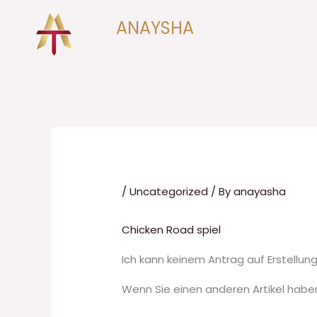
Skip
ANAYSHA
to
content
senergo.com.ua
Pure Platinum trial
999 tk
/
Uncategorized
/ By
anayasha
Chicken Road spiel
Ich kann keinem Antrag auf Erstellun
Wenn Sie einen anderen Artikel haben