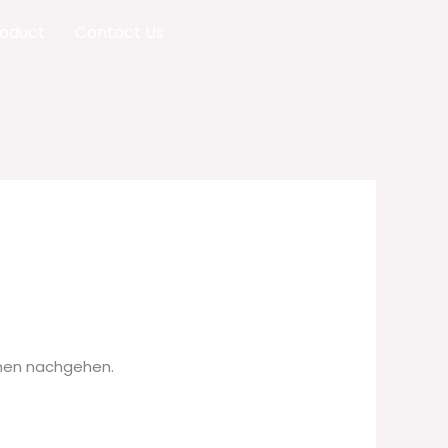
oduct
Contact Us
emen nachgehen.