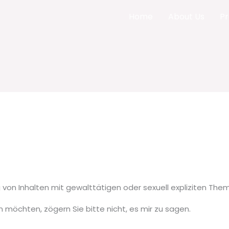
Home
About Us
Pr
g von Inhalten mit gewalttätigen oder sexuell expliziten Th
 möchten, zögern Sie bitte nicht, es mir zu sagen.