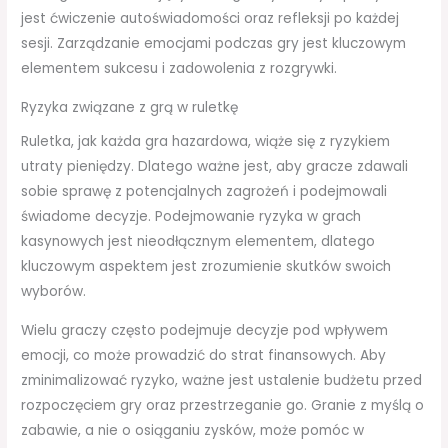
jest ćwiczenie autoświadomości oraz refleksji po każdej
sesji. Zarządzanie emocjami podczas gry jest kluczowym
elementem sukcesu i zadowolenia z rozgrywki.
Ryzyka związane z grą w ruletkę
Ruletka, jak każda gra hazardowa, wiąże się z ryzykiem
utraty pieniędzy. Dlatego ważne jest, aby gracze zdawali
sobie sprawę z potencjalnych zagrożeń i podejmowali
świadome decyzje. Podejmowanie ryzyka w grach
kasynowych jest nieodłącznym elementem, dlatego
kluczowym aspektem jest zrozumienie skutków swoich
wyborów.
Wielu graczy często podejmuje decyzje pod wpływem
emocji, co może prowadzić do strat finansowych. Aby
zminimalizować ryzyko, ważne jest ustalenie budżetu przed
rozpoczęciem gry oraz przestrzeganie go. Granie z myślą o
zabawie, a nie o osiąganiu zysków, może pomóc w