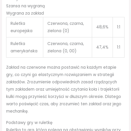
Szansa na wygraną
Wygrana za zakład
Ruletka
Czerwona, czarna,
48,6%
1:1
europejska
zielona (0)
Ruletka
Czerwona, czarna,
47,4%
1:1
amerykańska
zielona (0, 00)
Zakład na czerwone można postawić na każdym etapie
gry, co czyni go elastycznym rozwiązaniem w strategii
zakładów. Zrozumienie odpowiednich zasad rządzących
tym zakładem oraz umiejętność czytania koła i trajektorii
kulki mogą przynieść korzyści w dłuższym okresie. Dlatego
warto poświęcić czas, aby zrozumieć ten zakład oraz jego
mechanikę.
Podstawy gry w ruletkę
Ruletka to gra, która polega na obstawianiu wyników przy