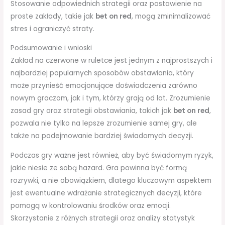
Stosowanie odpowiednich strategii oraz postawienie na
proste zakłady, takie jak
bet on red
, mogą zminimalizować
stres i ograniczyć straty.
Podsumowanie i wnioski
Zakład na czerwone w ruletce jest jednym z najprostszych i
najbardziej popularnych sposobów obstawiania, który
może przynieść emocjonujące doświadczenia zarówno
nowym graczom, jak i tym, którzy grają od lat. Zrozumienie
zasad gry oraz strategii obstawiania, takich jak
bet on red
,
pozwala nie tylko na lepsze zrozumienie samej gry, ale
także na podejmowanie bardziej świadomych decyzji.
Podczas gry ważne jest również, aby być świadomym ryzyk,
jakie niesie ze sobą hazard. Gra powinna być formą
rozrywki, a nie obowiązkiem, dlatego kluczowym aspektem
jest ewentualne wdrażanie strategicznych decyzji, które
pomogą w kontrolowaniu środków oraz emocji.
Skorzystanie z różnych strategii oraz analizy statystyk