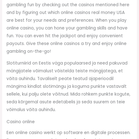
gambling fun by checking out the casinos mentioned here
and by figuring out which online casinos real money USA
are best for your needs and preferences. When you play
online casino, you can hone your gambling skills and have
fun. You can even hit the jackpot and enjoy convenient
payouts. Give these online casinos a try and enjoy online
gambling on-the-go!
Slotiturniirid on Eestis väga populaarsed ja need pakuvad
mängijatele võimalust võistelda teiste mängijatega, et
võita auhindu. Tavaliselt peate teatud ajaperioodil
mängima kindlat slotimängu ja koguma punkte vastavalt
sellele, kui palju olete võitnud. Mida rohkem punkte kogute,
seda kõrgemal asute edetabelis ja seda suurem on teie
võimalus võita auhindu.
Casino online
Een online casino werkt op software en digitale processen.