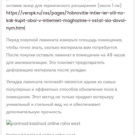
оставив зазор для термического расширения (около 1 см)
https://verspk.ru/css/pages/?obnovitie-intier-ier-stil-no-
kak-kupit-oboi-v-intierniet-maghazinie-i-ostat-sia-dovol-
nym.html
.
Перед покупкой ламината измерьте площадь помещения,
чтобы точно знать, сколько материала вам потребуется.
После покупки оставьте ламинат в помещении на 48 часов
для акклиматизации. Это поможет предотвратить
деформацию материала после укладки.
Укладка ламината «елочкой» является одним из самых
популярных и эффектных способов обновления пола в
помещении. Этот метод не только придает интерьеру
уникальный и стильный вид, но и обеспечивает
дополнительную прочность.