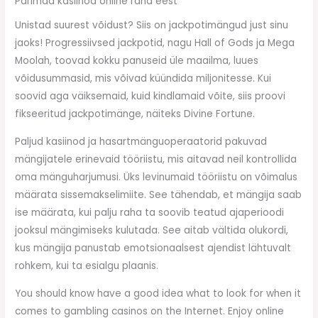
Parimad kasiinod online raha eest
Unistad suurest võidust? Siis on jackpotimängud just sinu
jaoks! Progressiivsed jackpotid, nagu Hall of Gods ja Mega
Moolah, toovad kokku panuseid üle maailma, luues
võidusummasid, mis võivad küündida miljonitesse. Kui
soovid aga väiksemaid, kuid kindlamaid võite, siis proovi
fikseeritud jackpotimänge, näiteks Divine Fortune.
Paljud kasiinod ja hasartmänguoperaatorid pakuvad
mängijatele erinevaid tööriistu, mis aitavad neil kontrollida
oma mänguharjumusi. Üks levinumaid tööriistu on võimalus
määrata sissemakselimiite. See tähendab, et mängija saab
ise määrata, kui palju raha ta soovib teatud ajaperioodi
jooksul mängimiseks kulutada. See aitab vältida olukordi,
kus mängija panustab emotsionaalsest ajendist lähtuvalt
rohkem, kui ta esialgu plaanis.
You should know have a good idea what to look for when it
comes to gambling casinos on the Internet. Enjoy online