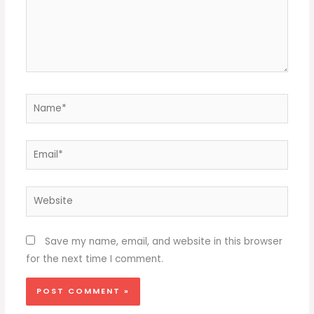
Name*
Email*
Website
Save my name, email, and website in this browser
for the next time I comment.