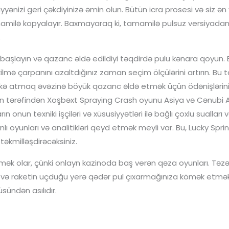
yənizi geri çəkdiyinizə əmin olun. Bütün icra prosesi və siz 
tamamilə kopyalayır. Baxmayaraq ki, tamamilə pulsuz versiyada
.
başlayın və qazanc əldə edildiyi təqdirdə pulu kənara qoyun.
mə çarpanını azaltdığınız zaman seçim ölçülərini artırın. Bu tak
riskə atmaq əvəzinə böyük qazanc əldə etmək üçün ödənişlərin
in tərəfindən Xoşbəxt Spraying Crash oyunu Asiya və Cənubi 
ın onun texniki işçiləri və xüsusiyyətləri ilə bağlı çoxlu sualları
nlı oyunları və analitikləri qeyd etmək meyli var. Bu, Lucky Sp
təkmilləşdirəcəksiniz.
mək olar, çünki onlayn kazinoda baş verən qəza oyunları. Tə
ə raketin uçduğu yerə qədər pul çıxarmağınıza kömək etmə
sündən asılıdır.