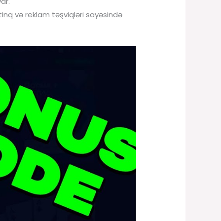
ar.
nq və reklam təşviqləri sayəsində