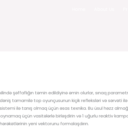
Home
About Us
Pr
ilində şəffaflığın təmin edildiyinə əmin olurlar, sınaq parametr
əniş tamamilə top oyunçusunun kiçik refleksləri və sərvəti ilə
sistemi ilə tanış olmaq üçün əsas texnika. Bu üsul həzz almağ
zi oynamaq üçün vasitələrlə birləşdirin və 1 uğurlu reaktiv kam
hərəkətlərinin yeni vektorunu formalaşdırın.