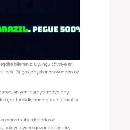
şdirə bilərsiniz. Oyunçu tövsiyələri
il edir. Bir çox peşəkarlar oyundan öz
əqiqətən, ən yeni quraşdırmaya baş
əri çox fərqlidir, buna görə də tərəflər
kdən sonra xəbərdar edərək
klə, onlayn oyunu qazana bilərsiniz,