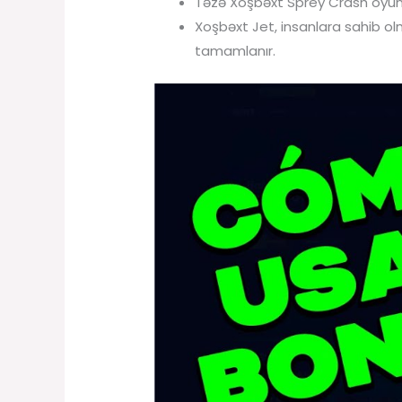
Təzə Xoşbəxt Sprey Crash oyunu
Xoşbəxt Jet, insanlara sahib o
tamamlanır.