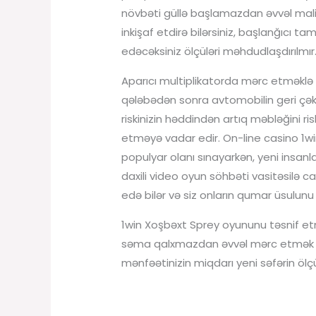
növbəti güllə başlamazdan əvvəl maliy
inkişaf etdirə bilərsiniz, başlanğıcı 
edəcəksiniz ölçüləri məhdudlaşdırılmır
Aparıcı multiplikatorda mərc etməklə 
qələbədən sonra avtomobilin geri çəkil
riskinizin həddindən artıq məbləğini 
etməyə vadar edir. On-line casino 1w
populyar olanı sınayarkən, yeni insanlar
daxili video oyun söhbəti vasitəsilə ca
edə bilər və siz onların qumar üsulunu 
1win Xoşbəxt Sprey oyununu təsnif et
səma qalxmazdan əvvəl mərc etmək v
mənfəətinizin miqdarı yeni səfərin ölçü