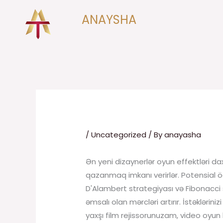
Skip
ANAYSHA
to
content
senergo.com.ua
Pure Platinum trial
999 tk
/
Uncategorized
/ By
anayasha
Ən yeni dizaynerlər oyun effektləri dax
qazanmaq imkanı verirlər. Potensial öd
D'Alambert strategiyası və Fibonacci 
əmsalı olan mərcləri artırır.
İstəklərini
yaxşı film rejissorunuzam, video oyun 