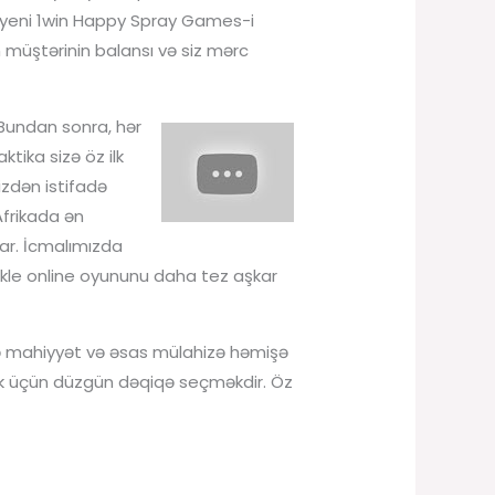
ən yeni 1win Happy Spray Games-i
n müştərinin balansı və siz mərc
 Bundan sonra, hər
tika sizə öz ilk
izdən istifadə
Afrikada ən
 var. İcmalımızda
rinkle online oyununu daha tez aşkar
zə mahiyyət və əsas mülahizə həmişə
k üçün düzgün dəqiqə seçməkdir. Öz