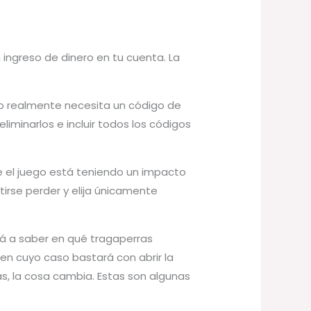
n ingreso de dinero en tu cuenta. La
no realmente necesita un código de
iminarlos e incluir todos los códigos
e el juego está teniendo un impacto
tirse perder y elija únicamente
rá a saber en qué tragaperras
en cuyo caso bastará con abrir la
as, la cosa cambia. Estas son algunas