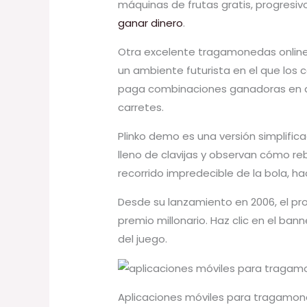
máquinas de frutas gratis, progresiv
ganar dinero
.
Otra excelente tragamonedas online 
un ambiente futurista en el que los 
paga combinaciones ganadoras en am
carretes.
Plinko demo es una versión simplifica
lleno de clavijas y observan cómo re
recorrido impredecible de la bola, h
Desde su lanzamiento en 2006, el p
premio millonario. Haz clic en el ba
del juego.
Aplicaciones móviles para tragamo