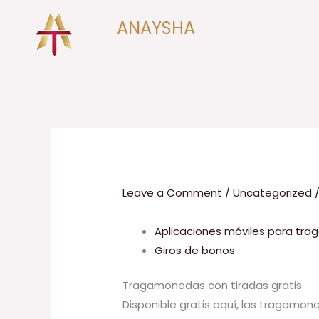
Skip
ANAYSHA
to
content
senergo.com.ua
Pure Platinum trial
999 tk
Leave a Comment
/
Uncategorized
/
Aplicaciones móviles para tr
Giros de bonos
Tragamonedas con tiradas gratis
Disponible gratis aquí, las tragamo