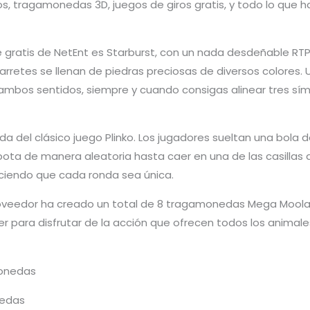
os, tragamonedas 3D, juegos de giros gratis, y todo lo que h
gratis de NetEnt es Starburst, con un nada desdeñable RTP 
carretes se llenan de piedras preciosas de diversos colores.
bos sentidos, siempre y cuando consigas alinear tres sím
da del clásico juego Plinko. Los jugadores sueltan una bola 
bota de manera aleatoria hasta caer en una de las casillas 
aciendo que cada ronda sea única.
roveedor ha creado un total de 8 tragamonedas Mega Mool
nner para disfrutar de la acción que ofrecen todos los anima
nedas