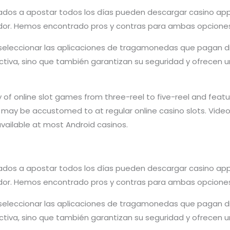
os a apostar todos los días pueden descargar casino apps 
dor. Hemos encontrado pros y contras para ambas opciones
 seleccionar las aplicaciones de tragamonedas que pagan di
activa, sino que también garantizan su seguridad y ofrecen 
 of online slot games from three-reel to five-reel and featur
 may be accustomed to at regular online casino slots. Video 
available at most Android casinos.
os a apostar todos los días pueden descargar casino apps 
dor. Hemos encontrado pros y contras para ambas opciones
 seleccionar las aplicaciones de tragamonedas que pagan di
activa, sino que también garantizan su seguridad y ofrecen 