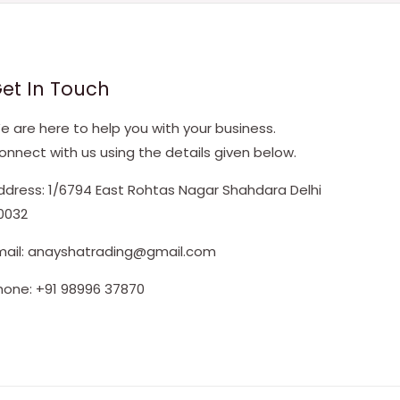
et In Touch
e are here to help you with your business.
onnect with us using the details given below.
ddress: 1/6794 East Rohtas Nagar Shahdara Delhi
10032
mail: anayshatrading@gmail.com
hone: +91 98996 37870