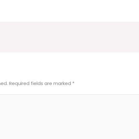
hed.
Required fields are marked
*