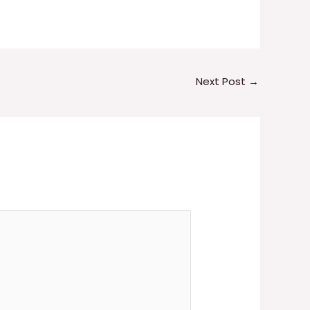
Next Post
→