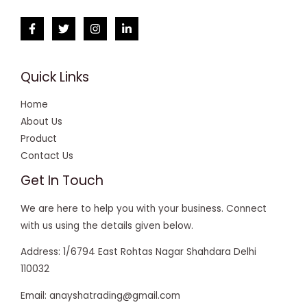
Quick Links
Home
About Us
Product
Contact Us
Get In Touch
We are here to help you with your business. Connect
with us using the details given below.
Address: 1/6794 East Rohtas Nagar Shahdara Delhi
110032
Email: anayshatrading@gmail.com