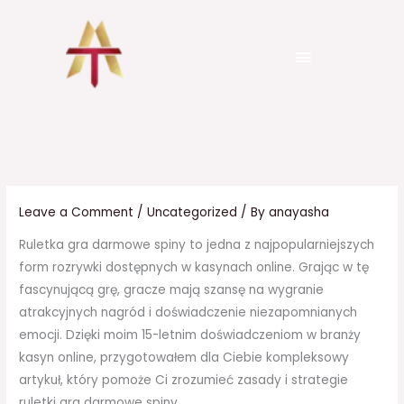
Skip
to
Menu
content
senergo.com.ua
Pure Platinum trial
999 tk
Leave a Comment
/
Uncategorized
/ By
anayasha
Ruletka gra darmowe spiny to jedna z najpopularniejszych
form rozrywki dostępnych w kasynach online. Grając w tę
fascynującą grę, gracze mają szansę na wygranie
atrakcyjnych nagród i doświadczenie niezapomnianych
emocji. Dzięki moim 15-letnim doświadczeniom w branży
kasyn online, przygotowałem dla Ciebie kompleksowy
artykuł, który pomoże Ci zrozumieć
zasady i strategie
ruletki gra darmowe spiny.